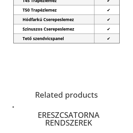
T45 Trapézlemez
✔
T50 Trapézlemez
✔
Hódfarkú Cserepeslemez
✔
Szinuszos Cserepeslemez
✔
Tető szendvicspanel
✔
Related products
ERESZCSATORNA
RENDSZEREK