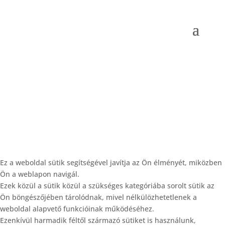
| A www.borsodtrapez.hu üzemeltetője a Szép és
Társa Kft. © Minden jog fenntartva |
Ez a weboldal sütik segítségével javítja az Ön élményét, miközben
Ön a weblapon navigál.
Ezek közül a sütik közül a szükséges kategóriába sorolt ​​sütik az
Ön böngészőjében tárolódnak, mivel nélkülözhetetlenek a
weboldal alapvető funkcióinak működéséhez.
Ezenkívül harmadik féltől származó sütiket is használunk,