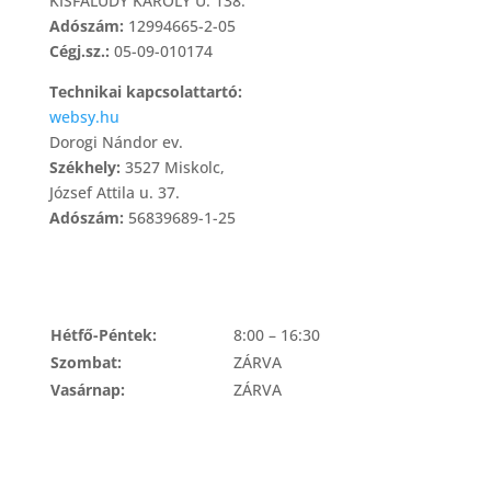
KISFALUDY KÁROLY U. 138.
Adószám:
12994665-2-05
Cégj.sz.:
05-09-010174
Technikai kapcsolattartó:
websy.hu
Dorogi Nándor ev.
Székhely:
3527 Miskolc,
József Attila u. 37.
Adószám:
56839689-1-25
NYITVATARTÁS
Hétfő-Péntek:
8:00 – 16:30
Szombat:
ZÁRVA
Vasárnap:
ZÁRVA
ÁRUKIADÁS