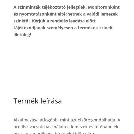
A színminták tájékoztató jellegűek. Monitoronként
és nyomtatásonként eltérhetnek a valódi lemezek
színétől. Kérjük a rendelés leadása előtt
tájékozódjanak személyesen a termékek színeit
illetőleg!
Termék leírása
Alkalmazása átfogóbb, mint azt elsőre gondolhatja. A
profilszivacsok használata a lemezek és tetőpanelek
hosszára merőleges hézagok kitöltésére