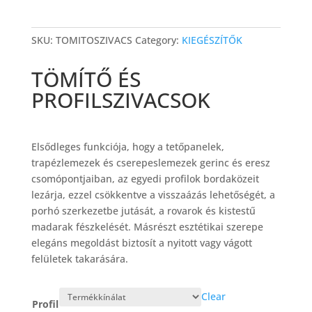
SKU:
TOMITOSZIVACS
Category:
KIEGÉSZÍTŐK
TÖMÍTŐ ÉS
PROFILSZIVACSOK
Elsődleges funkciója, hogy a tetőpanelek,
trapézlemezek és cserepeslemezek gerinc és eresz
csomópontjaiban, az egyedi profilok bordaközeit
lezárja, ezzel csökkentve a visszaázás lehetőségét, a
porhó szerkezetbe jutását, a rovarok és kistestű
madarak fészkelését. Másrészt esztétikai szerepe
elegáns megoldást biztosít a nyitott vagy vágott
felületek takarására.
Clear
Profil