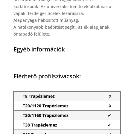
korlátozódik. Az univerzális tömítő ék alkalmas a
vápák, ferde gerincélek lezárására.
Alapanyaga habosított műanyag.
A hatékonyabb beépítést segíti, az ék alapjának
öntapadó felülete.
Egyéb információk
Elérhető profilszivacsok:
T8 Trapézlemez
X
T20/1120 Trapézlemez
X
T20/1160 Trapézlemez
✔
T38 Trapézlemez
✔