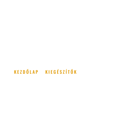
KEZDŐLAP
/
KIEGÉSZÍTŐK
/ TÖMÍTŐ ÉS
PROFILSZIVACSOK