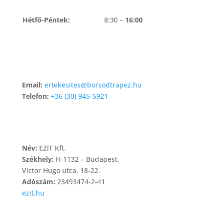
Hétfő-Péntek:
8:30 –
16:00
KAPCSOLAT
Email:
ertekesites@borsodtrapez.hu
Telefon:
+36 (30) 945-5921
TÁRHELY
Név:
EZIT Kft.
Székhely:
H-1132 – Budapest,
Victor Hugo utca. 18-22.
Adószám:
23493474-2-41
ezit.hu
INFORMÁCIÓK