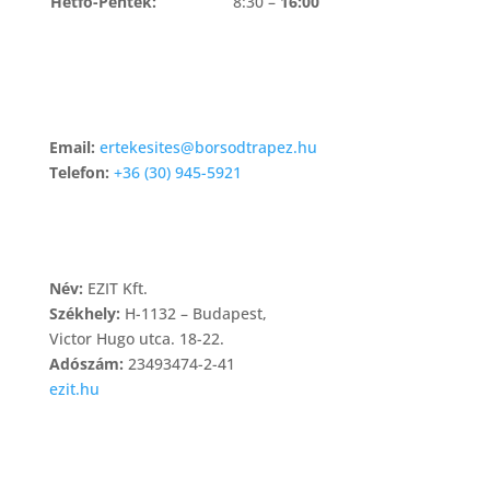
Hétfő-Péntek:
8:30 –
16:00
KAPCSOLAT
Email:
ertekesites@borsodtrapez.hu
Telefon:
+36 (30) 945-5921
TÁRHELY
Név:
EZIT Kft.
Székhely:
H-1132 – Budapest,
Victor Hugo utca. 18-22.
Adószám:
23493474-2-41
ezit.hu
INFORMÁCIÓK