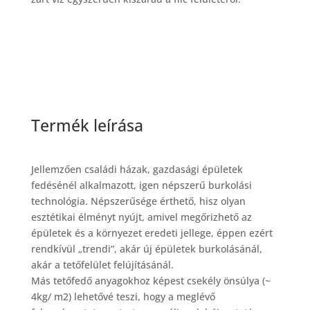
Termék leírása
Jellemzően családi házak, gazdasági épületek
fedésénél alkalmazott, igen népszerű burkolási
technológia. Népszerűsége érthető, hisz olyan
esztétikai élményt nyújt, amivel megőrizhető az
épületek és a környezet eredeti jellege, éppen ezért
rendkívül „trendi”, akár új épületek burkolásánál,
akár a tetőfelület felújításánál.
Más tetőfedő anyagokhoz képest csekély önsúlya (~
4kg/ m2) lehetővé teszi, hogy a meglévő