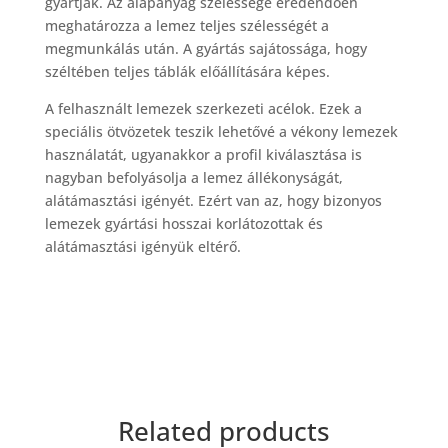
gyártják. Az alapanyag szélessége eredendően
meghatározza a lemez teljes szélességét a
megmunkálás után. A gyártás sajátossága, hogy
széltében teljes táblák előállítására képes.
A felhasznált lemezek szerkezeti acélok. Ezek a
speciális ötvözetek teszik lehetővé a vékony lemezek
használatát, ugyanakkor a profil kiválasztása is
nagyban befolyásolja a lemez állékonyságát,
alátámasztási igényét. Ezért van az, hogy bizonyos
lemezek gyártási hosszai korlátozottak és
alátámasztási igényük eltérő.
Related products