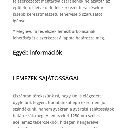
felszerkezetet megtartva cseréljenek héjazatot* az
épületen, illetve új fedélszerkezet tervezésekor,
kisebb keresztmetszetű teherviselő szaruzatot
igényel.
* Meglévő fa fedélszék lemezburkolásának
lehetőségét a szerkezet állapota határozza meg.
Egyéb információk
LEMEZEK SAJÁTOSSÁGAI
Elszántan törekszünk rá, hogy Ön is elégedett
ügyfelünk legyen. Korlátainkat épp ezért nem jó
szándékunk, hanem gyakran a gyártási sajátosságok
határozzák meg. A lemezeket 1250mm széles
acéllemez tekercsekből, hidegen hengerelve