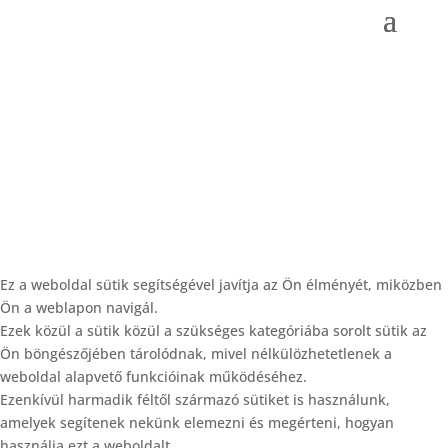
| A www.borsodtrapez.hu üzemeltetője a Szép és
Társa Kft. © Minden jog fenntartva |
Ez a weboldal sütik segítségével javítja az Ön élményét, miközben
Ön a weblapon navigál.
Ezek közül a sütik közül a szükséges kategóriába sorolt ​​sütik az
Ön böngészőjében tárolódnak, mivel nélkülözhetetlenek a
weboldal alapvető funkcióinak működéséhez.
Ezenkívül harmadik féltől származó sütiket is használunk,
amelyek segítenek nekünk elemezni és megérteni, hogyan
használja ezt a weboldalt.