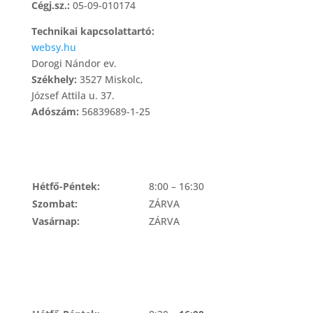
Cégj.sz.:
05-09-010174
Technikai kapcsolattartó:
websy.hu
Dorogi Nándor ev.
Székhely:
3527 Miskolc,
József Attila u. 37.
Adószám:
56839689-1-25
NYITVATARTÁS
Hétfő-Péntek:
8:00 – 16:30
Szombat:
ZÁRVA
Vasárnap:
ZÁRVA
ÁRUKIADÁS