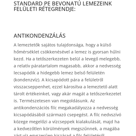
STANDARD PE BEVONATÚ LEMEZEINK
FELÜLETI RÉTEGRENDJE:
ANTIKONDENZÁLÁS
A lemeztetők sajátos tulajdonsága, hogy a külső
hőmérséklet csökkenésével a lemez is gyorsan hűlni
kezd. Ha a tetőszerkezeten belül a levegő melegebb,
a relatív páratartalom magasabb, akkor a nedvesség
lecsapódik a hidegebb lemez belső felületén
(kondenzvíz). A kicsapódott pára a felületről
visszacseppenhet, ezzel károsítva a lemeztető alatt
tárolt értékeinket, vagy akár magát a tetőszerkezetet
is. Természetesen van megoldásunk. Az
antikondenzációs filc megakadályozza a nedvesség
kicsapódásából származó csepegést. A filc nedvszívó
közege megelőzi a vízcseppek kialakulását, majd ha
a kedvezőtlen körülmények megszűnnek, a magába
zárt víz egyszerűen kiszárad a filc felületéről.