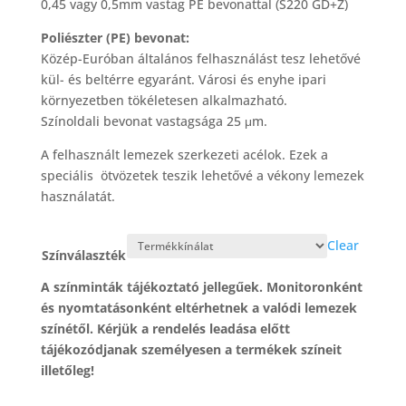
0,45 vagy 0,5mm vastag PE bevonattal (S220 GD+Z)
Poliészter (PE) bevonat:
Közép-Euróban általános felhasználást tesz lehetővé
kül- és beltérre egyaránt. Városi és enyhe ipari
környezetben tökéletesen alkalmazható.
Színoldali bevonat vastagsága 25 μm.
A felhasznált lemezek szerkezeti acélok. Ezek a
speciális ötvözetek teszik lehetővé a vékony lemezek
használatát.
Clear
Színválaszték
A színminták tájékoztató jellegűek. Monitoronként
és nyomtatásonként eltérhetnek a valódi lemezek
színétől. Kérjük a rendelés leadása előtt
tájékozódjanak személyesen a termékek színeit
illetőleg!